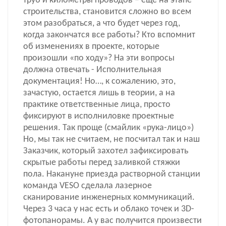
труб и километры проводов – еще на этапе
строительства, становится сложно во всем
этом разобраться, а что будет через год,
когда закончатся все работы? Кто вспомнит
об изменениях в проекте, которые
произошли «по ходу»? На эти вопросы
должна отвечать - Исполнительная
документация! Но…, к сожалению, это,
зачастую, остается лишь в теории, а на
практике ответственные лица, просто
фиксируют в исполниловке проектные
решения. Так проще (смайлик «рука-лицо»)
Но, мы так не считаем, не посчитал так и наш
Заказчик, который захотел зафиксировать
скрытые работы перед заливкой стяжки
пола. Накануне приезда растворной станции
команда VESO сделала лазерное
сканирование инженерных коммуникаций.
Через 3 часа у нас есть и облако точек и 3D-
фотопанорамы. А у вас получится произвести