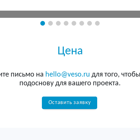
» вахтера – лазерный сканер Leica BLK360, со швейцарск
Цена
ите письмо на
hello@veso.ru
для того, чтобы
подоснову для вашего проекта.
Оставить заявку