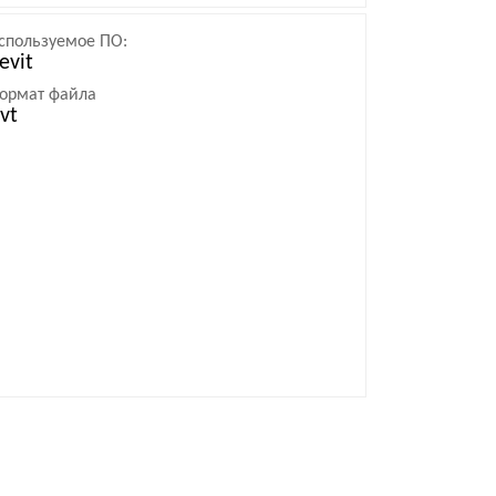
спользуемое ПО:
evit
ормат файла
rvt