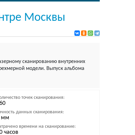
ентре Москвы
азерному сканированию внутренних
рехмерной модели. Выпуск альбома
оличество точек сканирования:
60
очность данных сканирования:
 мм
атрачено времени на сканирование:
0 часов