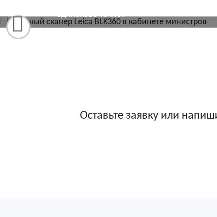
Процесс:
Кабинет министра или «коптерка
одинаково точно!
Оставьте заявку или напиш