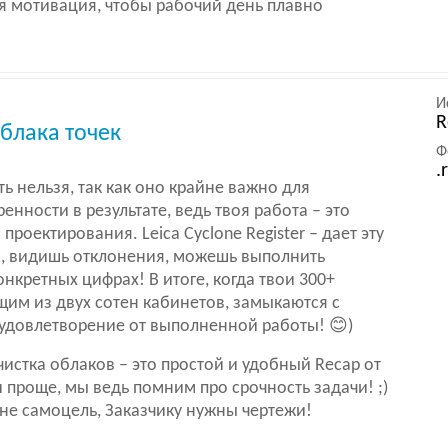
ая мотивация, чтобы рабочий день плавно
И
R
блака точек
Ф
.
 нельзя, так как оно крайне важно для
енности в результате, ведь твоя работа – это
роектирования. Leica Cyclone Register – дает эту
д, видишь отклонения, можешь выполнить
конкретных цифрах! В итоге, когда твои 300+
щим из двух сотен кабинетов, замыкаются с
 удовлетворение от выполненной работы! 😊)
 чистка облаков – это простой и удобный Recap от
и проще, мы ведь помним про срочность задачи! ;)
 не самоцель, Заказчику нужны чертежи!