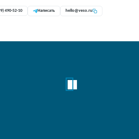
99) 490-52-10
Написать
hello@veso.ru