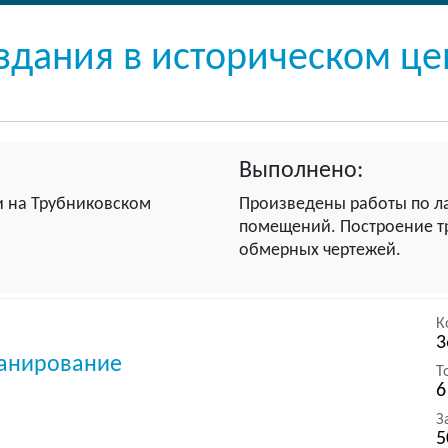
здания в историческом ц
Выполнено:
и на Трубниковском
Произведены работы по л
помещений. Построение т
обмерных чертежей.
К
3
канирование
Т
6
З
5