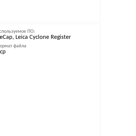
спользуемое ПО:
eCap, Leica Cyclone Register
ормат файла
rcp